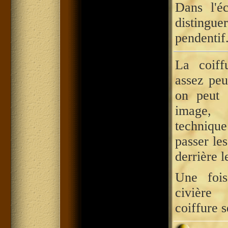
Dans l'é
disting
pendentif
La coiff
assez pe
on peut 
image, 
techniq
passer le
derrière l
Une fois
civière
coiffure s