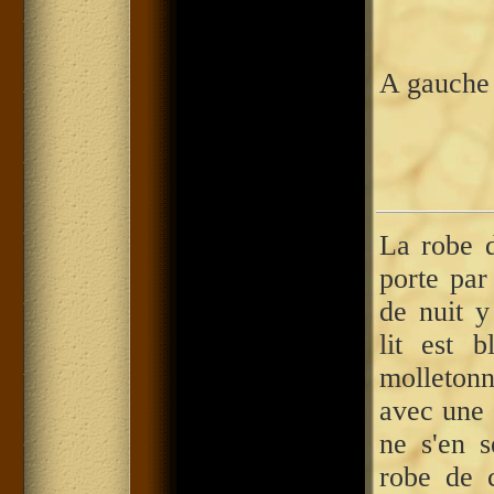
A gauche
La robe 
porte par
de nuit 
lit est 
molleto
avec une 
ne s'en s
robe de 