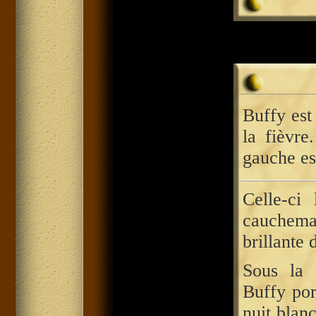
Buffy est 
la fièvr
gauche es
Celle-ci 
cauchem
brillante 
Sous la
Buffy po
nuit blan