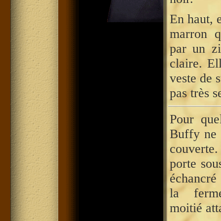
En haut, e
marron q
par un z
claire. E
veste de s
pas très s
Pour que
Buffy ne 
couverte.
porte sous
échancré
la ferm
moitié at