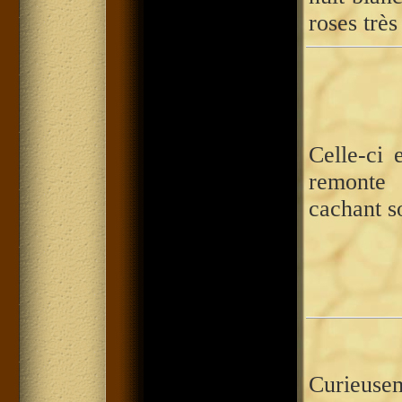
roses très
Celle-ci 
remonte
cachant s
Curieuse