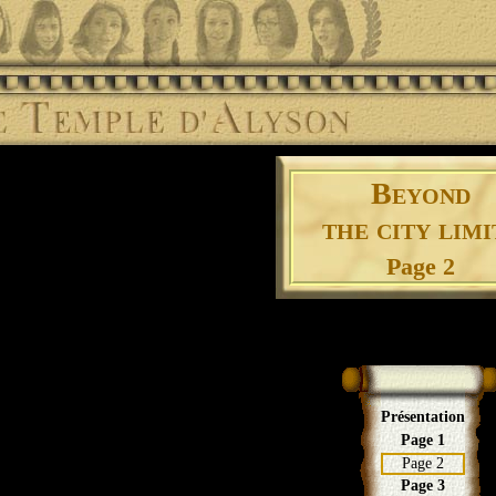
Beyond
the city limi
Page 2
Présentation
Page 1
Page 2
Page 3