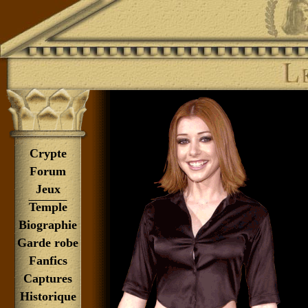
Le Temple d'Alyson
Crypte
Forum
Jeux
Temple
Biographie
Garde robe
Fanfics
Captures
Historique